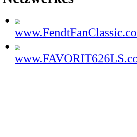
www.FendtFanClassic.c
www.FAVORIT626LS.c