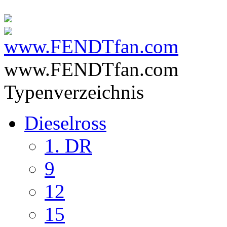
www.FENDTfan.com
Typenverzeichnis
Dieselross
1. DR
9
12
15