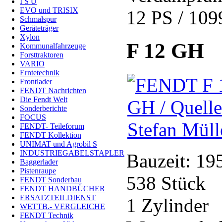
I S U
EVO und TRISIX
12 PS / 109
Schmalspur
Geräteträger
Xylon
F 12 GH
Kommunalfahrzeuge
Forsttraktoren
VARIO
Erntetechnik
Frontlader
FENDT Nachrichten
Die Fendt Welt
Sonderberichte
FOCUS
FENDT- Teileforum
FENDT Kollektion
UNIMAT und Agrobil S
INDUSTRIEGABELSTAPLER
Bauzeit: 19
Baggerlader
Pistenraupe
538 Stück
FENDT Sonderbau
FENDT HANDBÜCHER
ERSATZTEILDIENST
1 Zylinder
WETTB.- VERGLEICHE
FENDT Technik