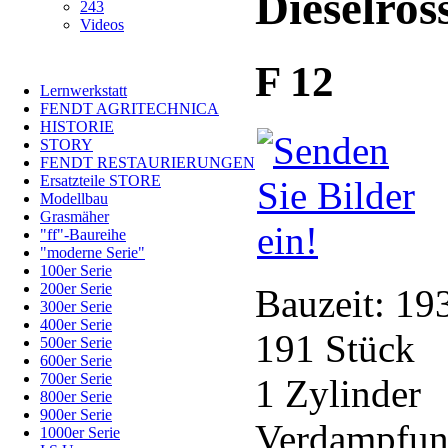
Dieselros
243
Videos
F 12
Lernwerkstatt
FENDT AGRITECHNICA
HISTORIE
STORY
FENDT RESTAURIERUNGEN
Ersatzteile STORE
Modellbau
Grasmäher
"ff"-Baureihe
"moderne Serie"
100er Serie
200er Serie
Bauzeit: 19
300er Serie
400er Serie
191 Stück
500er Serie
600er Serie
700er Serie
1 Zylinder
800er Serie
900er Serie
Verdampfun
1000er Serie