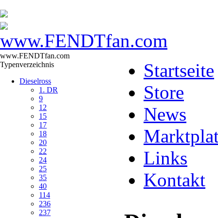
www.FENDTfan.com
Startseite
Typenverzeichnis
Dieselross
Store
1. DR
9
12
News
15
17
Marktpla
18
20
22
Links
24
25
Kontakt
35
40
114
236
237