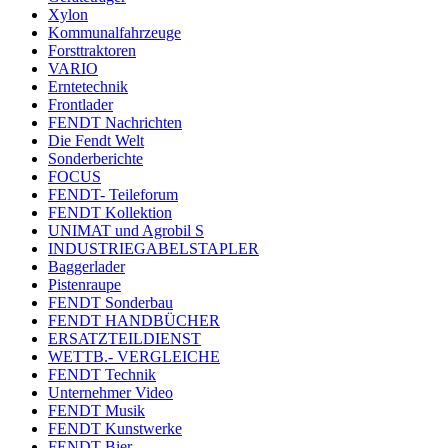
Xylon
Kommunalfahrzeuge
Forsttraktoren
VARIO
Erntetechnik
Frontlader
FENDT Nachrichten
Die Fendt Welt
Sonderberichte
FOCUS
FENDT- Teileforum
FENDT Kollektion
UNIMAT und Agrobil S
INDUSTRIEGABELSTAPLER
Baggerlader
Pistenraupe
FENDT Sonderbau
FENDT HANDBÜCHER
ERSATZTEILDIENST
WETTB.- VERGLEICHE
FENDT Technik
Unternehmer Video
FENDT Musik
FENDT Kunstwerke
FENDT Bier